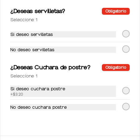
¿Deseas servilletas?
Obligatorio
Seleccione 1
Si deseo servilletas
Conócenos
No deseo servilletas
Ubicación
Términos y condiciones
¿Deseas Cuchara de postre?
Obligatorio
Política de privacidad
Seleccione 1
Si deseo cuchara postre
Mi cuenta
+
$3.20
Pedir
No deseo cuchara postre
Iniciar sesión
Powered by