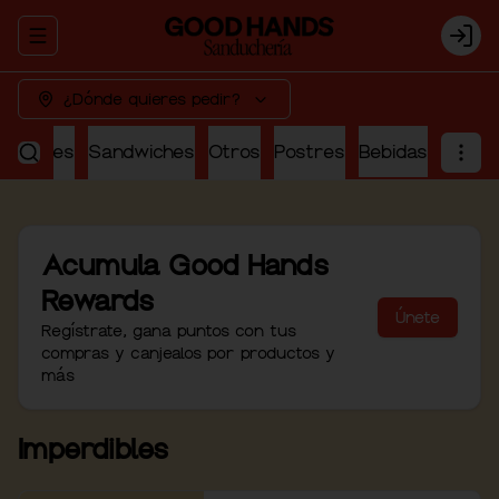
Abrir menu de navegación
Logi
¿Dónde quieres pedir?
perdibles
Sandwiches
Otros
Postres
Bebidas
Acumula
Good Hands
Rewards
Únete
Regístrate, gana puntos con tus
compras y canjealos por productos y
más
Imperdibles