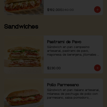
$192.00
$240.00
Sandwiches
Pastrami de Pavo
Sándwich en pan campesino 
artesanal, pastrami de pavo, 
mayonesa de berenjena, jitomates 
asados, arúgula y pimienta.
$230.00
Pollo Parmesano
Sándwich en pan italiano artesanal, 
milanesa de pechuga de pollo con 
parmesano, salsa pomodoro, 
mozzarella, pesto de albahaca y 
pimienta negra.