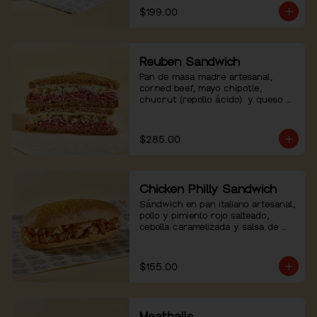
$199.00
Reuben Sandwich
Pan de masa madre artesanal, 
corned beef, mayo chipotle, 
chucrut (repollo ácido)  y queso 
emmental.
$285.00
Chicken Philly Sandwich
Sándwich en pan italiano artesanal, 
pollo y pimiento rojo salteado, 
cebolla caramelizada y salsa de 
queso.
$155.00
Meatballs