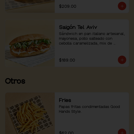
$209.00
Saigón Tel Aviv
Sándwich en pan italiano artesanal, 
mayonesa, pollo salteado con 
cebolla caramelizada, mix de 
hierbas con pepino. Servido con 
mayo sriracha aparte.
$189.00
Otros
Fries
Papas fritas condimentadas Good 
Hands Style.
$62.00