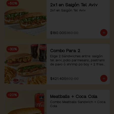
-
50
%
2x1 en Saigón Tel Aviv
2x1 en Saigón Tel Aviv
$180.00
$360.00
-
30
%
Combo Para 2
Elige 2 Sándwiches entre: saigón 
tel aviv, pollo parmesano, pastrami 
de pavo ó shrimp po boy + 2 fries+ 
2 bebidas
$421.40
$602.00
-
20
%
Meatballs + Coca Cola
Combo Meatballs Sandwich + Coca 
Cola