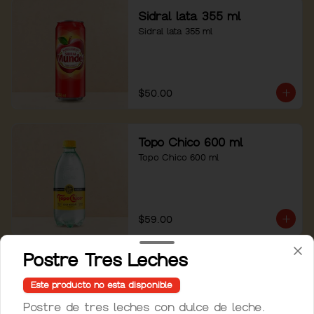
Sidral lata 355 ml
Sidral lata 355 ml
$50.00
Topo Chico 600 ml
Topo Chico 600 ml
$59.00
Postre Tres Leches
Este producto no esta disponible
Postre de tres leches con dulce de leche.