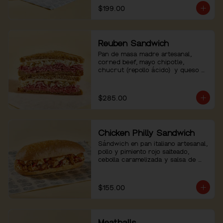
$199.00
Reuben Sandwich
Pan de masa madre artesanal, 
corned beef, mayo chipotle, 
chucrut (repollo ácido)  y queso 
emmental.
$285.00
Chicken Philly Sandwich
Sándwich en pan italiano artesanal, 
pollo y pimiento rojo salteado, 
cebolla caramelizada y salsa de 
queso.
$155.00
Meatballs