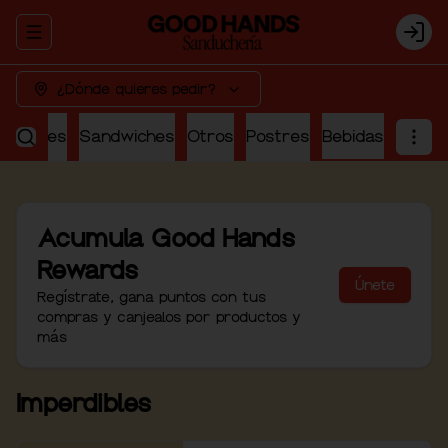
Abrir menu de navegación
Logi
¿Dónde quieres pedir?
perdibles
Sandwiches
Otros
Postres
Bebidas
Acumula
Good Hands
Rewards
Únete
Regístrate, gana puntos con tus
compras y canjealos por productos y
más
Imperdibles