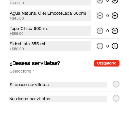
0
+
$49.00
Agua Natural Ciel Embotellada 600ml
0
+
$45.00
Topo Chico 600 ml
0
+
$59.00
Conócenos
Sidral lata 355 ml
0
Ubicación
+
$50.00
Términos y condiciones
¿Deseas servilletas?
Obligatorio
Política de privacidad
Seleccione 1
Mi cuenta
Si deseo servilletas
Pedir
No deseo servilletas
Iniciar sesión
Powered by