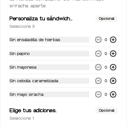
sriracha aparte.
$49.00
Personaliza tu sándwich..
Opcional
Seleccione 5
Coca-Cola Light 355ml
Coca-Cola Light 355ml
Sin ensaladilla de hierbas
0
Sin pepino
0
$49.00
Sin mayonesa
0
Sin cebolla caramelizada
0
Coca-Cola Sin Azúcar
355ml
Sin mayo siracha
0
Coca-Cola Sin Azúcar 355ml
Elige tus adiciones.
Opcional
$49.00
Seleccione 1