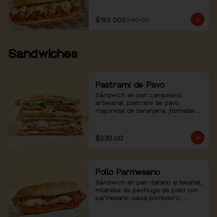
$192.00
$240.00
Sandwiches
Pastrami de Pavo
Sándwich en pan campesino 
artesanal, pastrami de pavo, 
mayonesa de berenjena, jitomates 
asados, arúgula y pimienta.
$230.00
Pollo Parmesano
Sándwich en pan italiano artesanal, 
milanesa de pechuga de pollo con 
parmesano, salsa pomodoro, 
mozzarella, pesto de albahaca y 
pimienta negra.