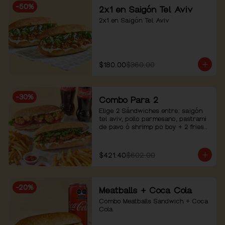
-
50
%
2x1 en Saigón Tel Aviv
2x1 en Saigón Tel Aviv
$180.00
$360.00
-
30
%
Combo Para 2
Elige 2 Sándwiches entre: saigón 
tel aviv, pollo parmesano, pastrami 
de pavo ó shrimp po boy + 2 fries+ 
2 bebidas
$421.40
$602.00
-
20
%
Meatballs + Coca Cola
Combo Meatballs Sandwich + Coca 
Cola