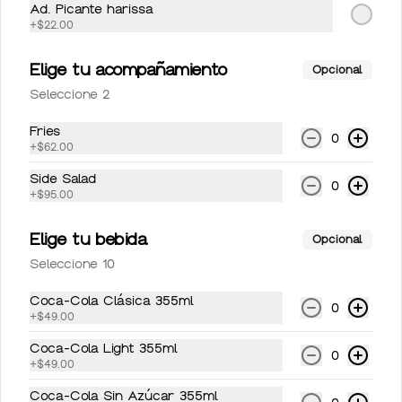
Ad. Picante harissa
Sidral lata 355 ml
+
$22.00
Sidral lata 355 ml
Elige tu acompañamiento
Opcional
Seleccione 2
$50.00
Fries
0
+
$62.00
Side Salad
Topo Chico 600 ml
0
+
$95.00
Topo Chico 600 ml
Elige tu bebida
Opcional
Seleccione 10
$59.00
Coca-Cola Clásica 355ml
0
+
$49.00
Coca-Cola Light 355ml
0
+
$49.00
Coca-Cola Sin Azúcar 355ml