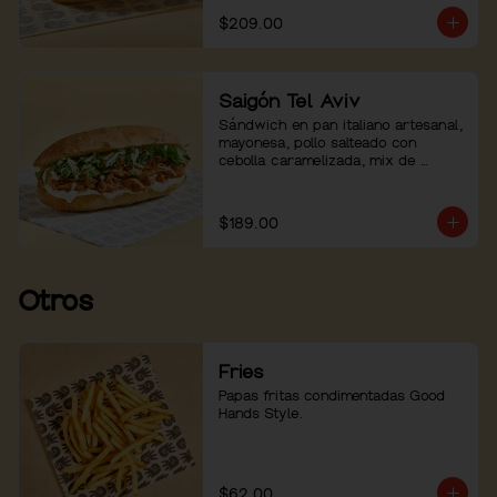
$209.00
Saigón Tel Aviv
Sándwich en pan italiano artesanal, 
mayonesa, pollo salteado con 
cebolla caramelizada, mix de 
hierbas con pepino. Servido con 
mayo sriracha aparte.
$189.00
Otros
Fries
Papas fritas condimentadas Good 
Hands Style.
$62.00