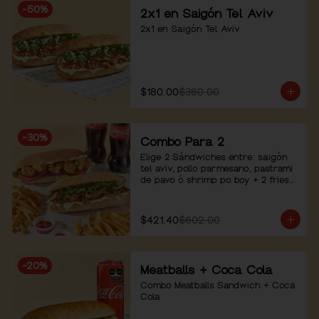
-
50
%
2x1 en Saigón Tel Aviv
2x1 en Saigón Tel Aviv
$180.00
$360.00
-
30
%
Combo Para 2
Elige 2 Sándwiches entre: saigón 
tel aviv, pollo parmesano, pastrami 
de pavo ó shrimp po boy + 2 fries+ 
2 bebidas
$421.40
$602.00
-
20
%
Meatballs + Coca Cola
Combo Meatballs Sandwich + Coca 
Cola