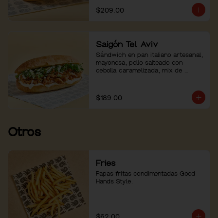
$209.00
Saigón Tel Aviv
Sándwich en pan italiano artesanal, 
mayonesa, pollo salteado con 
cebolla caramelizada, mix de 
hierbas con pepino. Servido con 
mayo sriracha aparte.
$189.00
Otros
Fries
Papas fritas condimentadas Good 
Hands Style.
$62.00