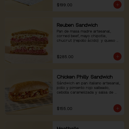
$199.00
Reuben Sandwich
Pan de masa madre artesanal, 
corned beef, mayo chipotle, 
chucrut (repollo ácido)  y queso 
emmental.
$285.00
Chicken Philly Sandwich
Sándwich en pan italiano artesanal, 
pollo y pimiento rojo salteado, 
cebolla caramelizada y salsa de 
queso.
$155.00
Meatballs