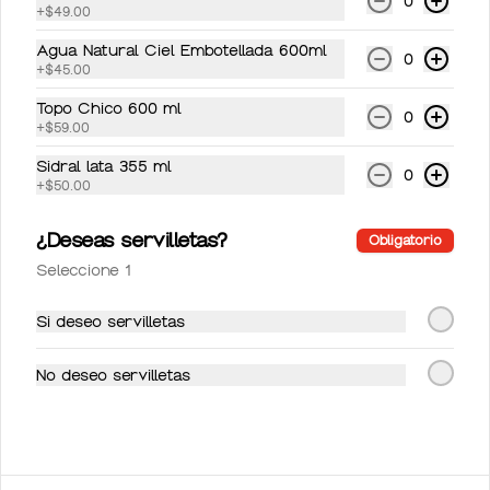
0
+
$49.00
Agua Natural Ciel Embotellada 600ml
0
+
$45.00
Topo Chico 600 ml
0
+
$59.00
Conócenos
Sidral lata 355 ml
0
Ubicación
+
$50.00
Términos y condiciones
¿Deseas servilletas?
Obligatorio
Política de privacidad
Seleccione 1
Mi cuenta
Si deseo servilletas
Pedir
No deseo servilletas
Iniciar sesión
Powered by