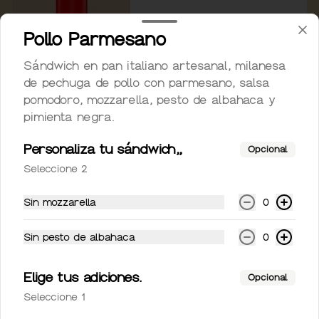
$49.00
Pollo Parmesano
Sándwich en pan italiano artesanal, milanesa
Coca-Cola Light 355ml
de pechuga de pollo con parmesano, salsa
Coca-Cola Light 355ml
pomodoro, mozzarella, pesto de albahaca y
pimienta negra.
Personaliza tu sándwich,,
Opcional
$49.00
Seleccione 2
Sin mozzarella
0
Coca-Cola Sin Azúcar
355ml
Sin pesto de albahaca
0
Coca-Cola Sin Azúcar 355ml
Elige tus adiciones.
Opcional
$49.00
Seleccione 1