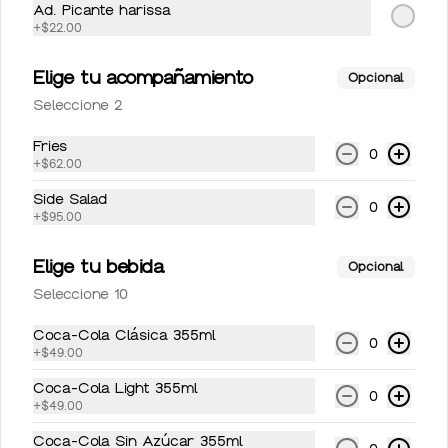
Ad. Picante harissa
Sidral lata 355 ml
+
$22.00
Sidral lata 355 ml
Elige tu acompañamiento
Opcional
Seleccione 2
$50.00
Fries
0
+
$62.00
Side Salad
Topo Chico 600 ml
0
+
$95.00
Topo Chico 600 ml
Elige tu bebida
Opcional
Seleccione 10
$59.00
Coca-Cola Clásica 355ml
0
+
$49.00
Coca-Cola Light 355ml
0
+
$49.00
Coca-Cola Sin Azúcar 355ml