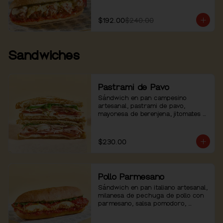
$192.00
$240.00
Sandwiches
Pastrami de Pavo
Sándwich en pan campesino 
artesanal, pastrami de pavo, 
mayonesa de berenjena, jitomates 
asados, arúgula y pimienta.
$230.00
Pollo Parmesano
Sándwich en pan italiano artesanal, 
milanesa de pechuga de pollo con 
parmesano, salsa pomodoro, 
mozzarella, pesto de albahaca y 
pimienta negra.