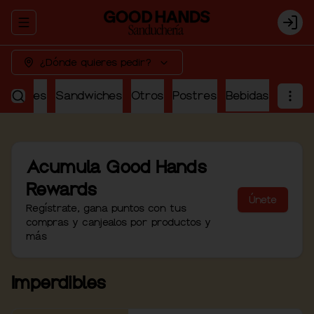
Abrir menu de navegación
Logi
¿Dónde quieres pedir?
perdibles
Sandwiches
Otros
Postres
Bebidas
Acumula
Good Hands
Rewards
Únete
Regístrate, gana puntos con tus
compras y canjealos por productos y
más
Imperdibles