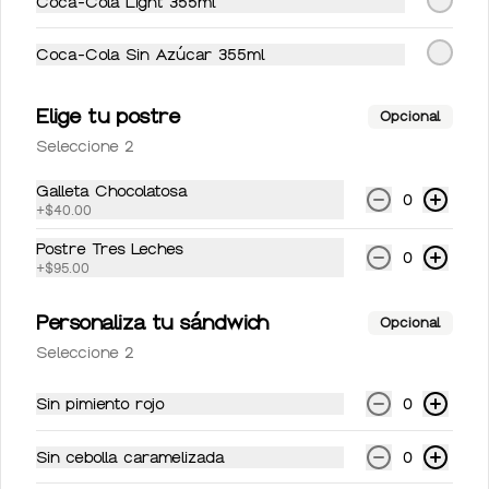
Coca-Cola Light 355ml
Sidral lata 355 ml
Sidral lata 355 ml
Coca-Cola Sin Azúcar 355ml
Elige tu postre
Opcional
$50.00
Seleccione 2
Galleta Chocolatosa
0
+
$40.00
Topo Chico 600 ml
Topo Chico 600 ml
Postre Tres Leches
0
+
$95.00
Personaliza tu sándwich
Opcional
$59.00
Seleccione 2
Sin pimiento rojo
0
Sin cebolla caramelizada
0