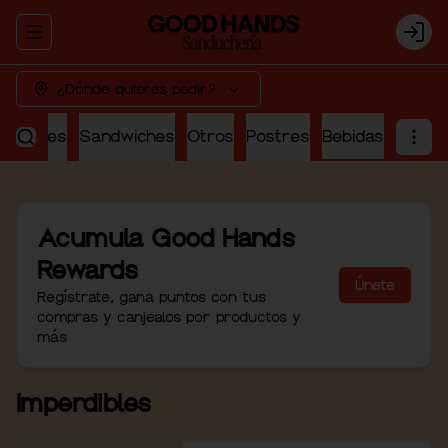
Abrir menu de navegación
Logi
¿Dónde quieres pedir?
perdibles
Sandwiches
Otros
Postres
Bebidas
Acumula
Good Hands
Rewards
Únete
Regístrate, gana puntos con tus
compras y canjealos por productos y
más
Imperdibles