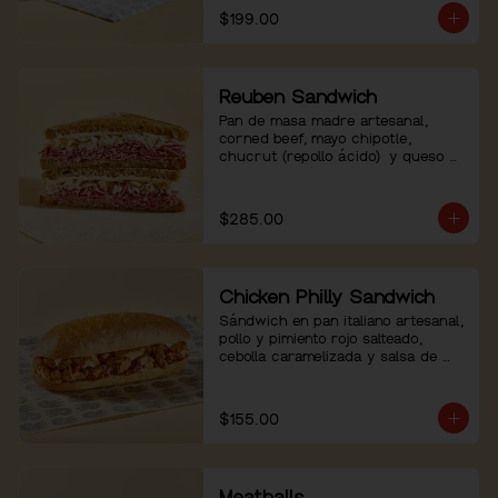
$199.00
Reuben Sandwich
Pan de masa madre artesanal, 
corned beef, mayo chipotle, 
chucrut (repollo ácido)  y queso 
emmental.
$285.00
Chicken Philly Sandwich
Sándwich en pan italiano artesanal, 
pollo y pimiento rojo salteado, 
cebolla caramelizada y salsa de 
queso.
$155.00
Meatballs