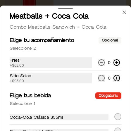
$49.00
Meatballs + Coca Cola
Combo Meatballs Sandwich + Coca Cola
Coca-Cola Light 355ml
Coca-Cola Light 355ml
Elige tu acompañamiento
Opcional
Seleccione 2
Fries
0
$49.00
+
$62.00
Side Salad
0
+
$95.00
Coca-Cola Sin Azúcar
355ml
Elige tus bebida
Obligatorio
Coca-Cola Sin Azúcar 355ml
Seleccione 1
Coca-Cola Clásica 355ml
$49.00