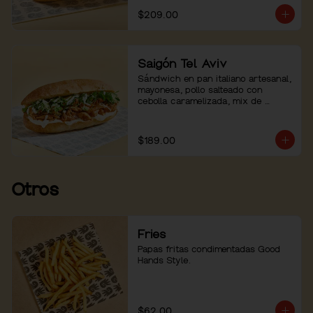
$209.00
Saigón Tel Aviv
Sándwich en pan italiano artesanal, 
mayonesa, pollo salteado con 
cebolla caramelizada, mix de 
hierbas con pepino. Servido con 
mayo sriracha aparte.
$189.00
Otros
Fries
Papas fritas condimentadas Good 
Hands Style.
$62.00