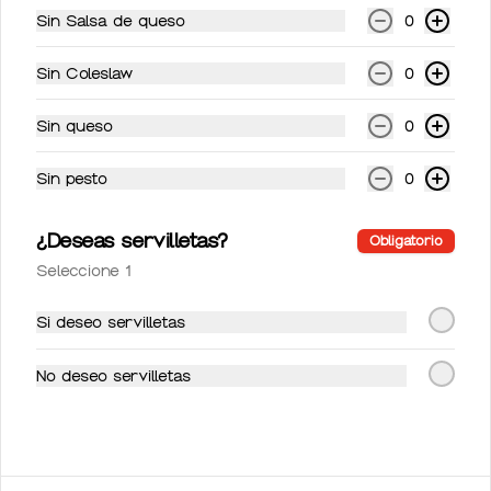
Sin Salsa de queso
0
Sin Coleslaw
0
Sin queso
0
Conócenos
Sin pesto
0
Ubicación
Términos y condiciones
¿Deseas servilletas?
Obligatorio
Política de privacidad
Seleccione 1
Mi cuenta
Si deseo servilletas
Pedir
No deseo servilletas
Iniciar sesión
Powered by