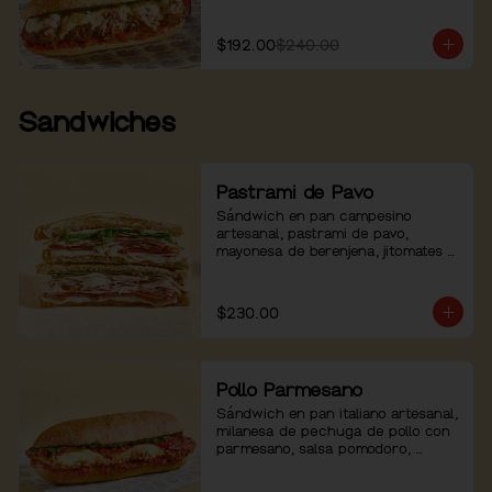
$192.00
$240.00
Sandwiches
Pastrami de Pavo
Sándwich en pan campesino 
artesanal, pastrami de pavo, 
mayonesa de berenjena, jitomates 
asados, arúgula y pimienta.
$230.00
Pollo Parmesano
Sándwich en pan italiano artesanal, 
milanesa de pechuga de pollo con 
parmesano, salsa pomodoro, 
mozzarella, pesto de albahaca y 
pimienta negra.