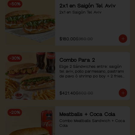
-
50
%
2x1 en Saigón Tel Aviv
2x1 en Saigón Tel Aviv
$180.00
$360.00
-
30
%
Combo Para 2
Elige 2 Sándwiches entre: saigón 
tel aviv, pollo parmesano, pastrami 
de pavo ó shrimp po boy + 2 fries+ 
2 bebidas
$421.40
$602.00
-
20
%
Meatballs + Coca Cola
Combo Meatballs Sandwich + Coca 
Cola